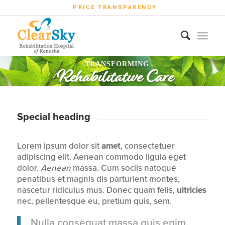
PRICE TRANSPARENCY
TRANSFORMING
Rehabilitative Care
TRANSFORMING
Rehabilitative Care
Special heading
Lorem ipsum dolor sit
amet
, consectetuer
adipiscing elit. Aenean commodo ligula eget
dolor.
Aenean
massa. Cum sociis natoque
penatibus et magnis dis parturient montes,
nascetur ridiculus mus. Donec quam felis,
ultricies
nec, pellentesque eu, pretium quis, sem.
Nulla consequat massa quis enim.