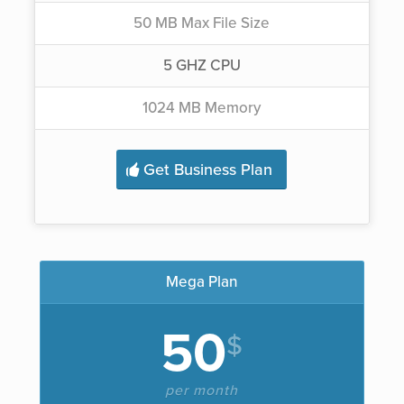
50 MB Max File Size
5 GHZ CPU
1024 MB Memory
Get Business Plan
Mega Plan
50
$
per month