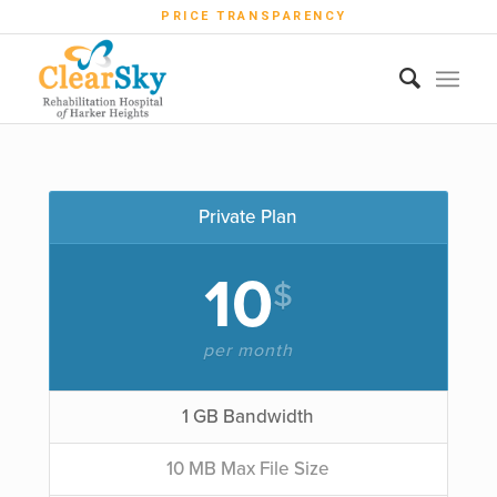
PRICE TRANSPARENCY
Private Plan
10
$
per month
1 GB Bandwidth
10 MB Max File Size