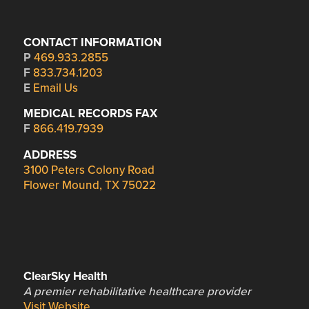
CONTACT INFORMATION
P
469.933.2855
F
833.734.1203
E
Email Us
MEDICAL RECORDS FAX
F
866.419.7939
ADDRESS
3100 Peters Colony Road
Flower Mound, TX 75022
ClearSky Health
A premier rehabilitative healthcare provider
Visit Website